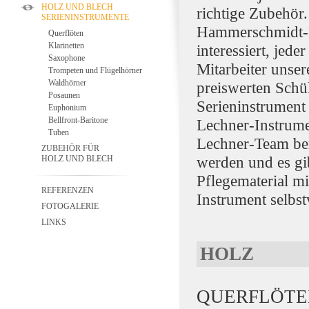
HOLZ UND BLECH
richtige Zubehör
SERIENINSTRUMENTE
Hammerschmidt-Kl
Querflöten
Klarinetten
interessiert, jed
Saxophone
Mitarbeiter unser
Trompeten und Flügelhörner
Waldhörner
preiswerten Schü
Posaunen
Serieninstrument
Euphonium
Bellfront-Baritone
Lechner-Instrume
Tuben
Lechner-Team ber
ZUBEHÖR FÜR
werden und es gi
HOLZ UND BLECH
Pflegematerial m
REFERENZEN
Instrument selbst
FOTOGALERIE
LINKS
HOLZ
QUERFLÖTE