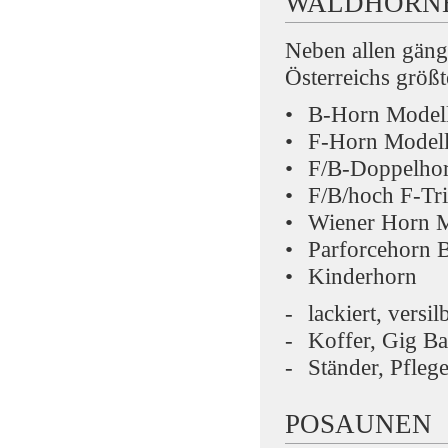
WALDHÖRN
Neben allen gäng
Österreichs größ
B-Horn Model
F-Horn Modell
F/B-Doppelhor
F/B/hoch F-Tr
Wiener Horn M
Parforcehorn 
Kinderhorn
lackiert, versil
Koffer, Gig B
Ständer, Pfleg
POSAUNEN