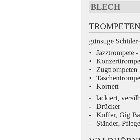
BLECH
TROMPETEN
günstige Schüler-
Jazztrompete -
Konzerttrompe
Zugtrompeten
Taschentrompe
Kornett
lackiert, versil
Drücker
Koffer, Gig B
Ständer, Pfleg