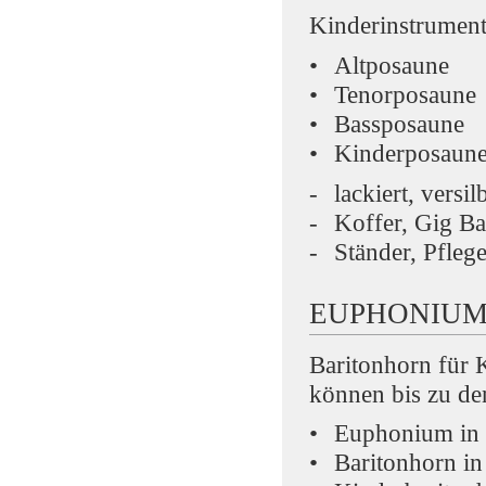
Kinderinstrumente
Altposaune
Tenorposaune
Bassposaune
Kinderposaune 
lackiert, versil
Koffer, Gig B
Ständer, Pfleg
EUPHONIU
Baritonhorn für 
können bis zu d
Euphonium in
Baritonhorn in