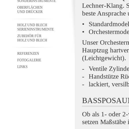
SONDERINSTRUMENTE
Lechner-Klang. S
OBERFLÄCHEN
beste Ansprache 
UND DRÜCKER
Standardmodel
HOLZ UND BLECH
SERIENINSTRUMENTE
Orchestermodel
ZUBEHÖR FÜR
HOLZ UND BLECH
Unser Orchestermo
Hauptzug hartver
REFERENZEN
(Leichtgewicht).
FOTOGALERIE
LINKS
Ventile Zylin
Handstütze Rü
lackiert, versil
BASSPOSAU
Ob als 1- oder 2
setzen Maßstäbe 