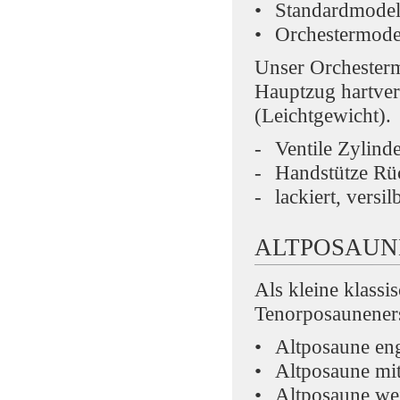
Standardmodel
Orchestermodel
Unser Orchestermo
Hauptzug hartver
(Leichtgewicht).
Ventile Zylin
Handstütze Rü
lackiert, versil
ALTPOSAUN
Als kleine klassi
Tenorposauneners
Altposaune en
Altposaune mit
Altposaune we