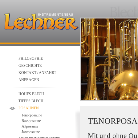
PHILOSOPHIE
GESCHICHTE
KONTAKT / ANFAHRT
ANFRAGEN
HOHES BLECH
TIEFES BLECH
POSAUNEN
Tenorposaune
TENORPOS
Bassposaune
Altposaune
Jazzposaune
Mit und ohne Qua